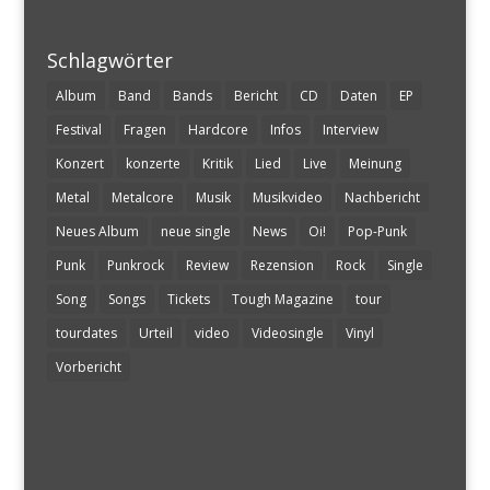
Schlagwörter
Album
Band
Bands
Bericht
CD
Daten
EP
Festival
Fragen
Hardcore
Infos
Interview
Konzert
konzerte
Kritik
Lied
Live
Meinung
Metal
Metalcore
Musik
Musikvideo
Nachbericht
Neues Album
neue single
News
Oi!
Pop-Punk
Punk
Punkrock
Review
Rezension
Rock
Single
Song
Songs
Tickets
Tough Magazine
tour
tourdates
Urteil
video
Videosingle
Vinyl
Vorbericht