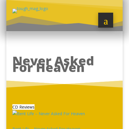
Never Asked
For Heaven
CD Reviews
Bent Life – Never Asked For Heaven