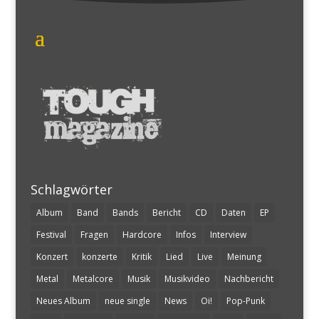
Schlagwörter
Album
Band
Bands
Bericht
CD
Daten
EP
Festival
Fragen
Hardcore
Infos
Interview
Konzert
konzerte
Kritik
Lied
Live
Meinung
Metal
Metalcore
Musik
Musikvideo
Nachbericht
Neues Album
neue single
News
Oi!
Pop-Punk