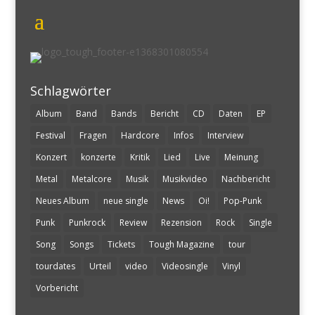
Schlagwörter
Album
Band
Bands
Bericht
CD
Daten
EP
Festival
Fragen
Hardcore
Infos
Interview
Konzert
konzerte
Kritik
Lied
Live
Meinung
Metal
Metalcore
Musik
Musikvideo
Nachbericht
Neues Album
neue single
News
Oi!
Pop-Punk
Punk
Punkrock
Review
Rezension
Rock
Single
Song
Songs
Tickets
Tough Magazine
tour
tourdates
Urteil
video
Videosingle
Vinyl
Vorbericht