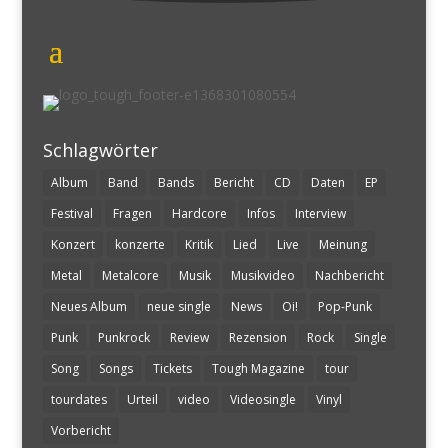
Schlagwörter
Album
Band
Bands
Bericht
CD
Daten
EP
Festival
Fragen
Hardcore
Infos
Interview
Konzert
konzerte
Kritik
Lied
Live
Meinung
Metal
Metalcore
Musik
Musikvideo
Nachbericht
Neues Album
neue single
News
Oi!
Pop-Punk
Punk
Punkrock
Review
Rezension
Rock
Single
Song
Songs
Tickets
Tough Magazine
tour
tourdates
Urteil
video
Videosingle
Vinyl
Vorbericht