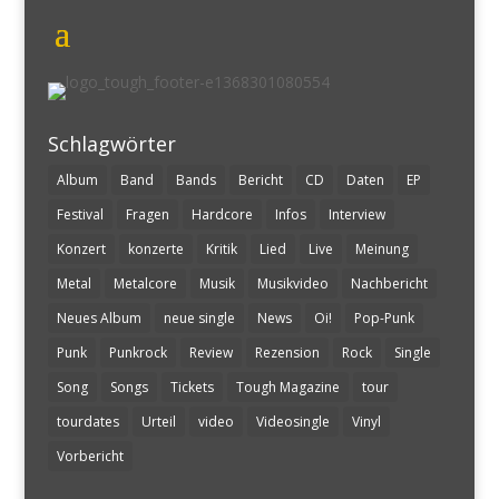
Schlagwörter
Album
Band
Bands
Bericht
CD
Daten
EP
Festival
Fragen
Hardcore
Infos
Interview
Konzert
konzerte
Kritik
Lied
Live
Meinung
Metal
Metalcore
Musik
Musikvideo
Nachbericht
Neues Album
neue single
News
Oi!
Pop-Punk
Punk
Punkrock
Review
Rezension
Rock
Single
Song
Songs
Tickets
Tough Magazine
tour
tourdates
Urteil
video
Videosingle
Vinyl
Vorbericht