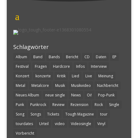
Schlagwörter
Album
Band
Bands
Bericht
CD
Daten
EP
Festival
Fragen
Hardcore
Infos
Interview
Konzert
konzerte
Kritik
Lied
Live
Meinung
Metal
Metalcore
Musik
Musikvideo
Nachbericht
Neues Album
neue single
News
Oi!
Pop-Punk
Punk
Punkrock
Review
Rezension
Rock
Single
Song
Songs
Tickets
Tough Magazine
tour
tourdates
Urteil
video
Videosingle
Vinyl
Vorbericht