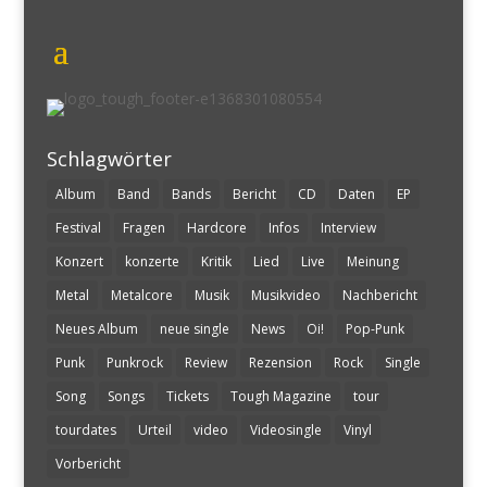
Schlagwörter
Album
Band
Bands
Bericht
CD
Daten
EP
Festival
Fragen
Hardcore
Infos
Interview
Konzert
konzerte
Kritik
Lied
Live
Meinung
Metal
Metalcore
Musik
Musikvideo
Nachbericht
Neues Album
neue single
News
Oi!
Pop-Punk
Punk
Punkrock
Review
Rezension
Rock
Single
Song
Songs
Tickets
Tough Magazine
tour
tourdates
Urteil
video
Videosingle
Vinyl
Vorbericht