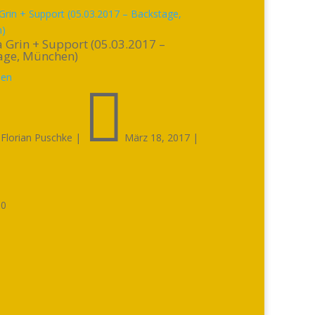
Grin + Support (05.03.2017 – Backstage,
)
 Grin + Support (05.03.2017 –
age, München)
sen


Florian Puschke
|
März 18, 2017
|

0