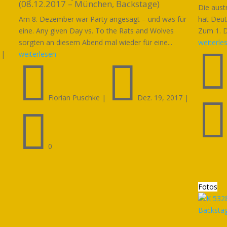
(08.12.2017 – München, Backstage)
Die aust
Am 8. Dezember war Party angesagt – und was für
hat Deut
eine. Any given Day vs. To the Rats and Wolves
Zum 1. D
sorgten an diesem Abend mal wieder für eine...
weiterle
|
weiterlesen


Florian Puschke
|
Dez. 19, 2017
|

0
Fotos