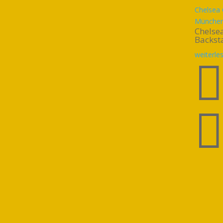
Chelsea 
München
Chelsea
Backst
weiterle