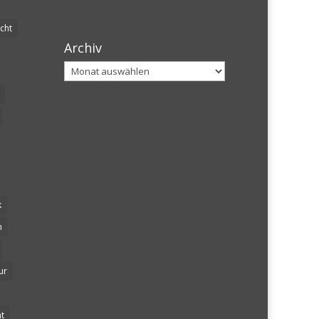
cht
Archiv
Archiv
k
n
ur
t