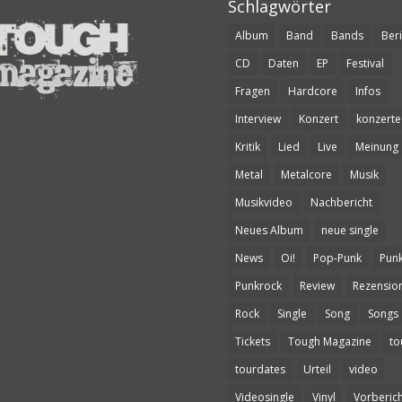
Schlagwörter
Album
Band
Bands
Beri
CD
Daten
EP
Festival
Fragen
Hardcore
Infos
Interview
Konzert
konzerte
Kritik
Lied
Live
Meinung
Metal
Metalcore
Musik
Musikvideo
Nachbericht
Neues Album
neue single
News
Oi!
Pop-Punk
Pun
Punkrock
Review
Rezensio
Rock
Single
Song
Songs
Tickets
Tough Magazine
to
tourdates
Urteil
video
Videosingle
Vinyl
Vorberich