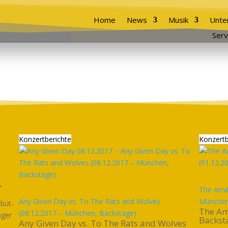
Home
News
Musik
Unte
Serv
Konzertberichte
Konzertb
“
The Amit
Any Given Day vs. To The Rats and Wolves
München
ebüt-
The Ami
(08.12.2017 – München, Backstage)
ager
Backst
Any Given Day vs. To The Rats and Wolves