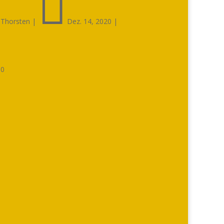


Thorsten
|
Dez. 14, 2020
|

0