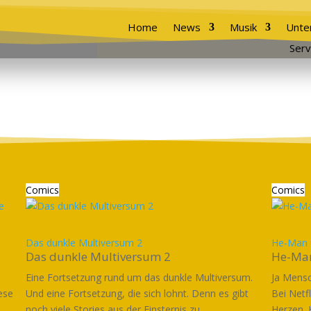
Home
News
Musik
Unte
Serv
Comics
Comics
Das dunkle Multiversum 2
He-Man u
Das dunkle Multiversum 2
He-Man
Eine Fortsetzung rund um das dunkle Multiversum.
Ja Mensc
ese
Und eine Fortsetzung, die sich lohnt. Denn es gibt
Bei Netf
noch viele Stories aus der Finsternis zu...
Herzen. 