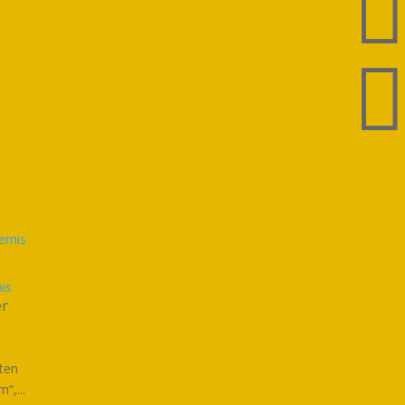
is
er
hten
“,...