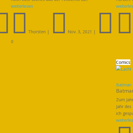
weiterlesen
weiterle




Thorsten
|
Nov. 3, 2021
|
0
Comics
Batman E
Batman
Zum Jahr
Jahr des
ich gesp
weiterle