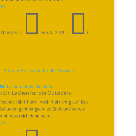
sen



Thorsten
|
Sep. 9, 2021
|
0
in Lachen für die Outsiders
 Ein Lachen für die Outsiders
esende fährt Panini noch mal richtig auf. Das
 Schurken geht langsam zu Ende und so war
annt, was mich denn beim...
sen