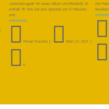
„Seemannsgrab“ ihr neues Album veröffentlicht. Es
Die Pulv
enthält 18 Titel, hat eine Spielzeit von 57 Minuten
Musikern 
und...
weiterle
weiterlesen


|
Florian Puschke
|
März 27, 2021
|

0