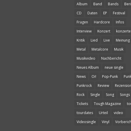
Album
Band
Bands
Beri
CD
Daten
EP
Festival
Fragen
Hardcore
Infos
Interview
Konzert
konzerte
Kritik
Lied
Live
Meinung
Metal
Metalcore
Musik
Musikvideo
Nachbericht
Neues Album
neue single
News
Oi!
Pop-Punk
Pun
Punkrock
Review
Rezensio
Rock
Single
Song
Songs
Tickets
Tough Magazine
to
tourdates
Urteil
video
Videosingle
Vinyl
Vorberich