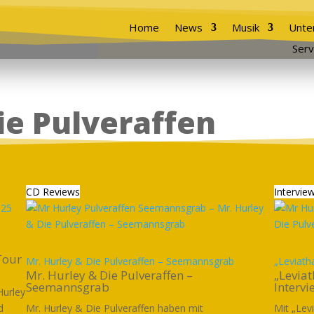
Home
News
Musik
Unte
Serv
ie Pulveraffen
CD Reviews
Intervie
5
Tour
Mr. Hurley & Die Pulveraffen – Seemannsgrab
„Leviath
Mr. Hurley & Die Pulveraffen –
„Leviat
Seemannsgrab
Intervi
Hurley
d
Mr. Hurley & Die Pulveraffen haben mit
Mit „Lev