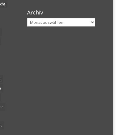
cht
Archiv
Archiv
k
n
ur
t