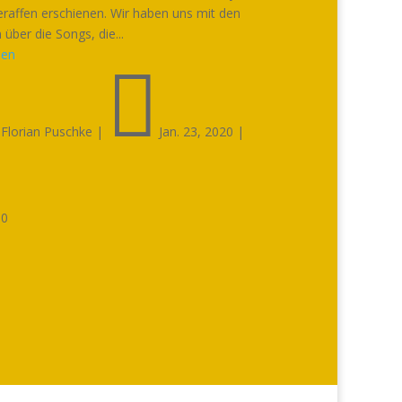
eraffen erschienen. Wir haben uns mit den
über die Songs, die...
sen


Florian Puschke
|
Jan. 23, 2020
|

0