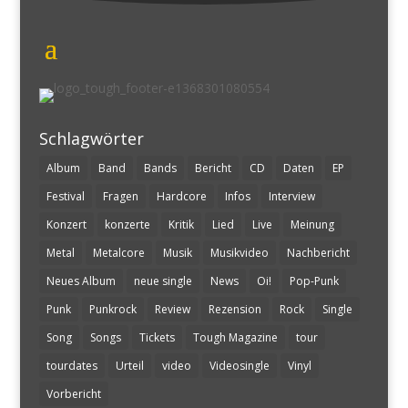
Schlagwörter
Album
Band
Bands
Bericht
CD
Daten
EP
Festival
Fragen
Hardcore
Infos
Interview
Konzert
konzerte
Kritik
Lied
Live
Meinung
Metal
Metalcore
Musik
Musikvideo
Nachbericht
Neues Album
neue single
News
Oi!
Pop-Punk
Punk
Punkrock
Review
Rezension
Rock
Single
Song
Songs
Tickets
Tough Magazine
tour
tourdates
Urteil
video
Videosingle
Vinyl
Vorbericht