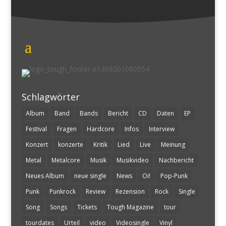
Schlagwörter
Album
Band
Bands
Bericht
CD
Daten
EP
Festival
Fragen
Hardcore
Infos
Interview
Konzert
konzerte
Kritik
Lied
Live
Meinung
Metal
Metalcore
Musik
Musikvideo
Nachbericht
Neues Album
neue single
News
Oi!
Pop-Punk
Punk
Punkrock
Review
Rezension
Rock
Single
Song
Songs
Tickets
Tough Magazine
tour
tourdates
Urteil
video
Videosingle
Vinyl