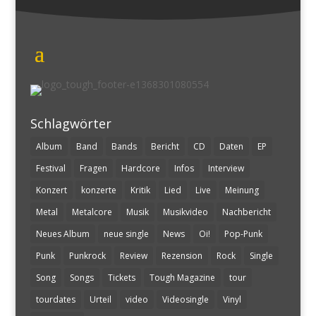
Schlagwörter
Album
Band
Bands
Bericht
CD
Daten
EP
Festival
Fragen
Hardcore
Infos
Interview
Konzert
konzerte
Kritik
Lied
Live
Meinung
Metal
Metalcore
Musik
Musikvideo
Nachbericht
Neues Album
neue single
News
Oi!
Pop-Punk
Punk
Punkrock
Review
Rezension
Rock
Single
Song
Songs
Tickets
Tough Magazine
tour
tourdates
Urteil
video
Videosingle
Vinyl