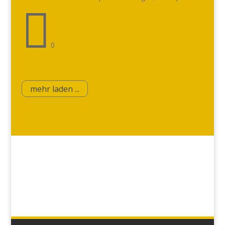

0
mehr laden ...