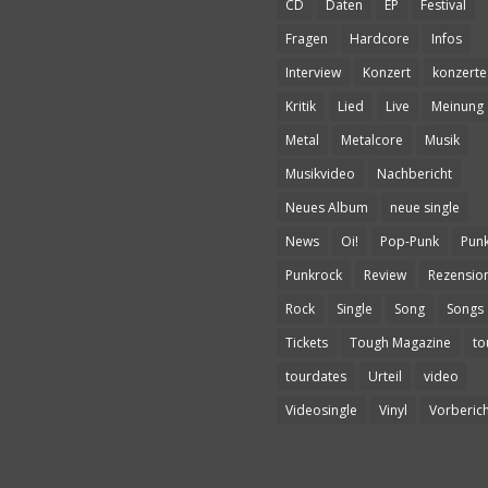
CD
Daten
EP
Festival
Fragen
Hardcore
Infos
Interview
Konzert
konzerte
Kritik
Lied
Live
Meinung
Metal
Metalcore
Musik
Musikvideo
Nachbericht
Neues Album
neue single
News
Oi!
Pop-Punk
Pun
Punkrock
Review
Rezensio
Rock
Single
Song
Songs
Tickets
Tough Magazine
to
tourdates
Urteil
video
Videosingle
Vinyl
Vorberich