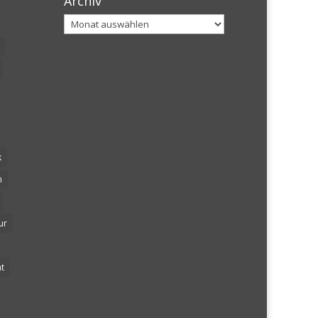
Archiv
Archiv
k
n
ur
t