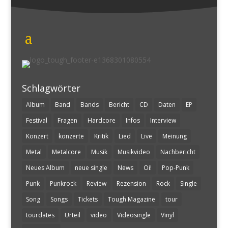
Schlagwörter
Album
Band
Bands
Bericht
CD
Daten
EP
Festival
Fragen
Hardcore
Infos
Interview
Konzert
konzerte
Kritik
Lied
Live
Meinung
Metal
Metalcore
Musik
Musikvideo
Nachbericht
Neues Album
neue single
News
Oi!
Pop-Punk
Punk
Punkrock
Review
Rezension
Rock
Single
Song
Songs
Tickets
Tough Magazine
tour
tourdates
Urteil
video
Videosingle
Vinyl