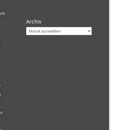
cht
Archiv
Archiv
k
n
ur