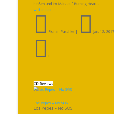
heißen und im März auf Burning Heart...
weiterlesen


Florian Puschke
|
Jan. 12, 201

0
CD Reviews
Los Pepes – No SOS
Los Pepes – No SOS