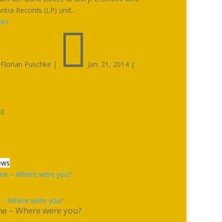
ntra Records (LP) und...
sen


Florian Puschke
|
Jan. 21, 2014
|

0
ews
 – Where were you?
ne – Where were you?