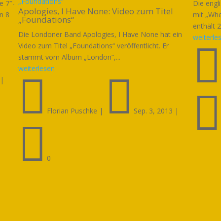
„Foundations“
e 7″-
Die engl
Apologies, I Have None: Video zum Titel
on 8
mit „Whe
„Foundations“
enthält 26
Die Londoner Band Apologies, I Have None hat ein
weiterle
Video zum Titel „Foundations“ veröffentlicht. Er
stammt vom Album „London“,...
weiterlesen


|
Florian Puschke
|
Sep. 3, 2013
|

0