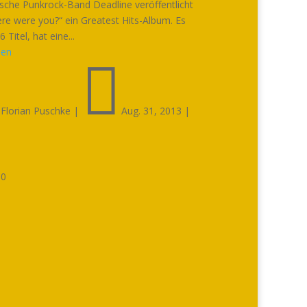
ische Punkrock-Band Deadline veröffentlicht
re were you?“ ein Greatest Hits-Album. Es
 Titel, hat eine...
sen


Florian Puschke
|
Aug. 31, 2013
|

0