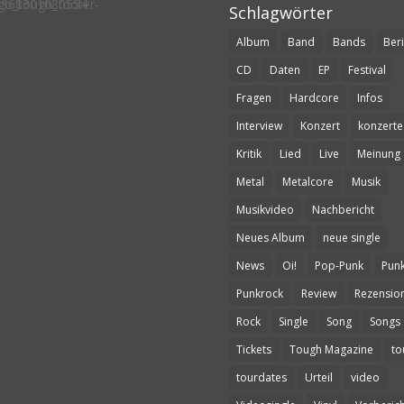
Schlagwörter
Album
Band
Bands
Beri
CD
Daten
EP
Festival
Fragen
Hardcore
Infos
Interview
Konzert
konzerte
Kritik
Lied
Live
Meinung
Metal
Metalcore
Musik
Musikvideo
Nachbericht
Neues Album
neue single
News
Oi!
Pop-Punk
Pun
Punkrock
Review
Rezensio
Rock
Single
Song
Songs
Tickets
Tough Magazine
to
tourdates
Urteil
video