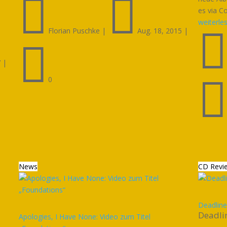


es via Co
weiterle
Florian Puschke
|
Aug. 18, 2015
|

7
|
0
News
CD Revi
Deadline
Deadli
Apologies, I Have None: Video zum Titel