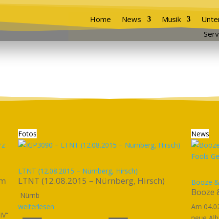
Home
News
Musik
Unte
Serv
Fotos
News
LTNT (12.08.2015 – Nürnberg, Hirsch)
im
LTNT (12.08.2015 – Nürnberg, Hirsch)
Booze &
Booze 
Nürnb
weiterlesen
Am 04.02
IV“
neue Alb