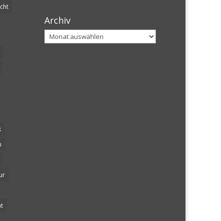
cht
Archiv
Archiv
k
n
ur
t