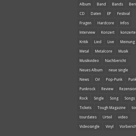
Album
Band
Bands
Beri
CD
Daten
EP
Festival
Fragen
Hardcore
Infos
Interview
Konzert
konzerte
Kritik
Lied
Live
Meinung
Metal
Metalcore
Musik
Musikvideo
Nachbericht
Neues Album
neue single
News
Oi!
Pop-Punk
Pun
Punkrock
Review
Rezensio
Rock
Single
Song
Songs
Tickets
Tough Magazine
to
tourdates
Urteil
video
Videosingle
Vinyl
Vorberich