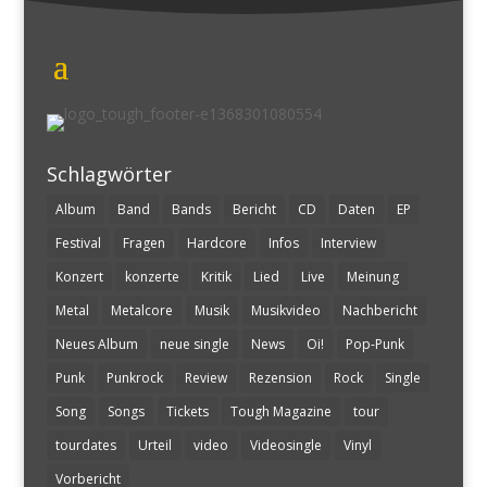
Schlagwörter
Album
Band
Bands
Bericht
CD
Daten
EP
Festival
Fragen
Hardcore
Infos
Interview
Konzert
konzerte
Kritik
Lied
Live
Meinung
Metal
Metalcore
Musik
Musikvideo
Nachbericht
Neues Album
neue single
News
Oi!
Pop-Punk
Punk
Punkrock
Review
Rezension
Rock
Single
Song
Songs
Tickets
Tough Magazine
tour
tourdates
Urteil
video
Videosingle
Vinyl
Vorbericht