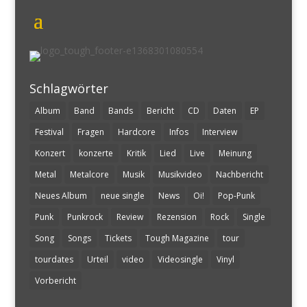
Schlagwörter
Album
Band
Bands
Bericht
CD
Daten
EP
Festival
Fragen
Hardcore
Infos
Interview
Konzert
konzerte
Kritik
Lied
Live
Meinung
Metal
Metalcore
Musik
Musikvideo
Nachbericht
Neues Album
neue single
News
Oi!
Pop-Punk
Punk
Punkrock
Review
Rezension
Rock
Single
Song
Songs
Tickets
Tough Magazine
tour
tourdates
Urteil
video
Videosingle
Vinyl
Vorbericht