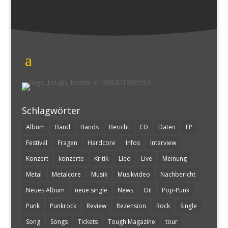
Schlagwörter
Album
Band
Bands
Bericht
CD
Daten
EP
Festival
Fragen
Hardcore
Infos
Interview
Konzert
konzerte
Kritik
Lied
Live
Meinung
Metal
Metalcore
Musik
Musikvideo
Nachbericht
Neues Album
neue single
News
Oi!
Pop-Punk
Punk
Punkrock
Review
Rezension
Rock
Single
Song
Songs
Tickets
Tough Magazine
tour