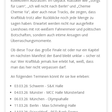
kollektivem Ausrasten. Im Gepäck: Klassiker wie „Songs
für Liam“, „Ich will nicht nach Berlin“ und „Chemie
Chemie Ya“, aber auch neue Tracks, die zeigen, dass
Kraftklub trotz aller Rückblicke noch jede Menge zu
sagen haben. Erwartet werden nicht nur ausgefeilte
Liveshows mit rot-weißem Fahnenmeer und politischen
Botschaften, sondern auch intime Ansagen und
Überraschungsmomente.
Ob diese Tour das große Finale ist oder nur ein Kapitel
im nächsten Manifest der Band bleibt unklar – sicher ist
nur: Wer Kraftklub jemals live erlebt hat, weiß, dass
man das hier nicht verpassen darf.
An folgenden Terminen könnt ihr sie live erleben:
03.03.26: Schwerin - S&K Halle
04.03.26: Münster - MCC Halle Münsterland
06.03.26: München - Olympiahalle
11.03.26: Berlin - Max-Schmeling-Halle
14.03.26: Düsseldorf - PSD Bank Dome