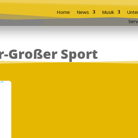
Home
News
Musik
Unte
Serv
er-Großer Sport