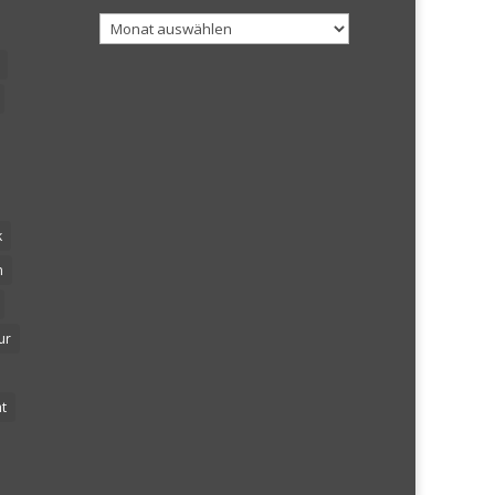
Archiv
k
n
ur
t