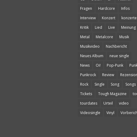
Fragen
Hardcore
Infos
Interview
Konzert
konzerte
Kritik
Lied
Live
Meinung
Metal
Metalcore
Musik
Musikvideo
Nachbericht
Neues Album
neue single
News
Oi!
Pop-Punk
Pun
Punkrock
Review
Rezensio
Rock
Single
Song
Songs
Tickets
Tough Magazine
to
tourdates
Urteil
video
Videosingle
Vinyl
Vorberich