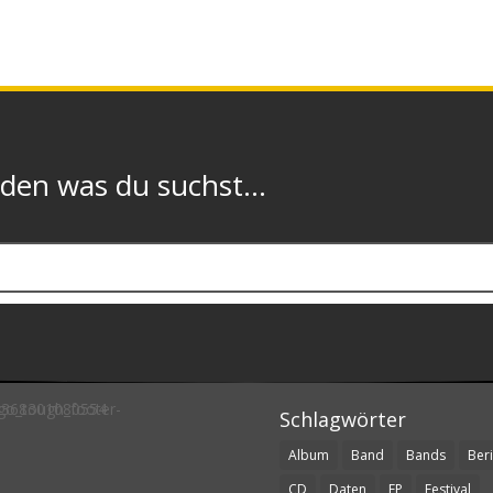
n was du suchst...
Schlagwörter
Album
Band
Bands
Beri
CD
Daten
EP
Festival