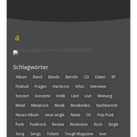
Schlagwörter
Album
Band
Bands
Bericht
CD
Daten
EP
Festival
Fragen
Hardcore
Infos
Interview
Konzert
konzerte
Kritik
Lied
Live
Meinung
Metal
Metalcore
Musik
Musikvideo
Nachbericht
Neues Album
neue single
News
Oi!
Pop-Punk
Punk
Punkrock
Review
Rezension
Rock
Single
Song
Songs
Tickets
Tough Magazine
tour