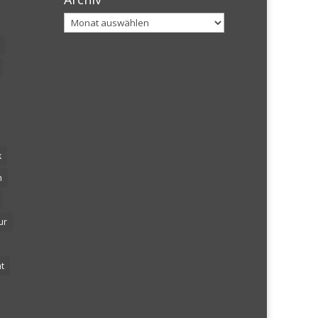
Archiv
k
n
ur
t