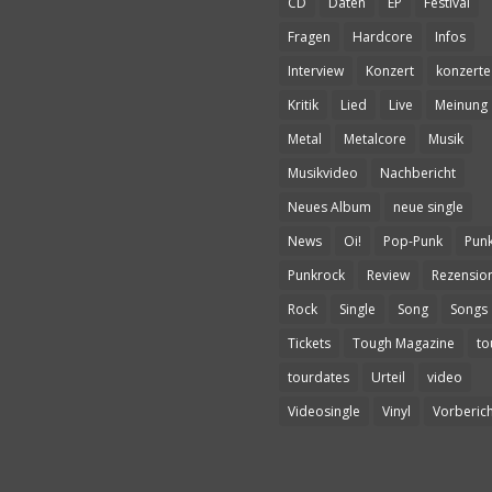
CD
Daten
EP
Festival
Fragen
Hardcore
Infos
Interview
Konzert
konzerte
Kritik
Lied
Live
Meinung
Metal
Metalcore
Musik
Musikvideo
Nachbericht
Neues Album
neue single
News
Oi!
Pop-Punk
Pun
Punkrock
Review
Rezensio
Rock
Single
Song
Songs
Tickets
Tough Magazine
to
tourdates
Urteil
video
Videosingle
Vinyl
Vorberich