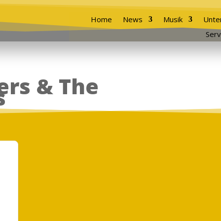
Home
News
Musik
Unte
Serv
ers & The
s