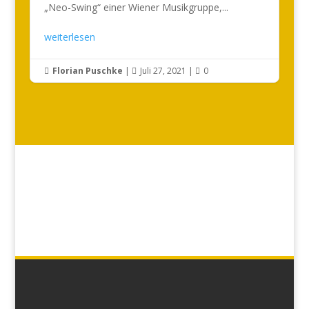
„Neo-Swing“ einer Wiener Musikgruppe,...
weiterlesen
Florian Puschke
|
Juli 27, 2021
|
0


