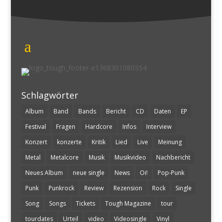
Schlagwörter
Album
Band
Bands
Bericht
CD
Daten
EP
Festival
Fragen
Hardcore
Infos
Interview
Konzert
konzerte
Kritik
Lied
Live
Meinung
Metal
Metalcore
Musik
Musikvideo
Nachbericht
Neues Album
neue single
News
Oi!
Pop-Punk
Punk
Punkrock
Review
Rezension
Rock
Single
Song
Songs
Tickets
Tough Magazine
tour
tourdates
Urteil
video
Videosingle
Vinyl