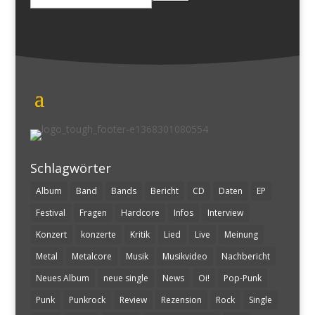
nach:
Schlagwörter
Album
Band
Bands
Bericht
CD
Daten
EP
Festival
Fragen
Hardcore
Infos
Interview
Konzert
konzerte
Kritik
Lied
Live
Meinung
Metal
Metalcore
Musik
Musikvideo
Nachbericht
Neues Album
neue single
News
Oi!
Pop-Punk
Punk
Punkrock
Review
Rezension
Rock
Single