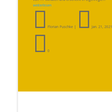
weiterlesen


Florian Puschke
|
Jan. 21, 202

0