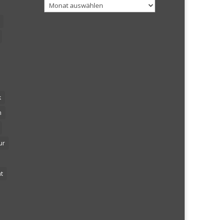
Archiv
k
n
ur
t