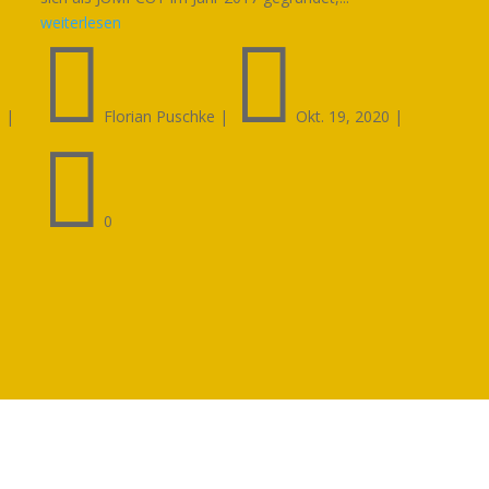
weiterlesen


1
|
Florian Puschke
|
Okt. 19, 2020
|

0