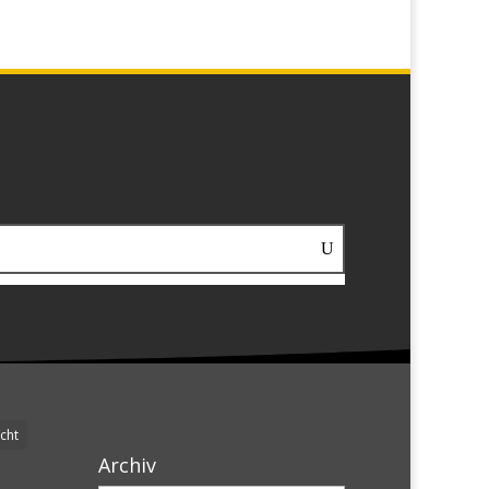
cht
Archiv