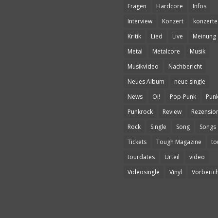
Fragen
Hardcore
Infos
Interview
Konzert
konzerte
Kritik
Lied
Live
Meinung
Metal
Metalcore
Musik
Musikvideo
Nachbericht
Neues Album
neue single
News
Oi!
Pop-Punk
Pun
Punkrock
Review
Rezensio
Rock
Single
Song
Songs
Tickets
Tough Magazine
to
tourdates
Urteil
video
Videosingle
Vinyl
Vorberich