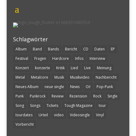
Schlagwörter
Album
Band
Bands
Bericht
CD
Daten
EP
Festival
Fragen
Hardcore
Infos
Interview
Konzert
konzerte
Kritik
Lied
Live
Meinung
Metal
Metalcore
Musik
Musikvideo
Nachbericht
Neues Album
neue single
News
Oi!
Pop-Punk
Punk
Punkrock
Review
Rezension
Rock
Single
Song
Songs
Tickets
Tough Magazine
tour
tourdates
Urteil
video
Videosingle
Vinyl
Vorbericht