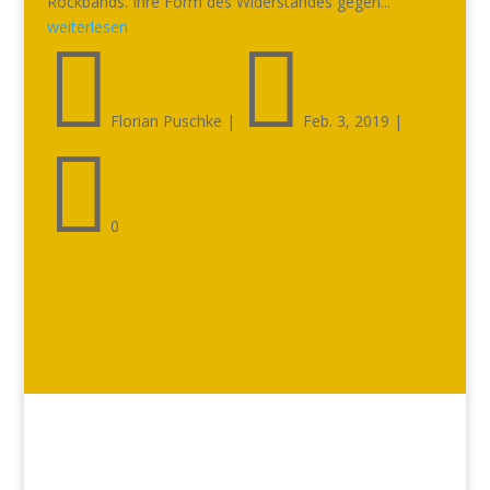
Rockbands. Ihre Form des Widerstandes gegen...
weiterlesen


Florian Puschke
|
Feb. 3, 2019
|

0