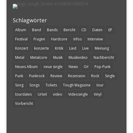
Schlagwörter
Album
Band
Bands
Bericht
CD
Daten
EP
Festival
Fragen
Hardcore
Infos
Interview
Konzert
konzerte
Kritik
Lied
Live
Meinung
Metal
Metalcore
Musik
Musikvideo
Nachbericht
Neues Album
neue single
News
Oi!
Pop-Punk
Punk
Punkrock
Review
Rezension
Rock
Single
Song
Songs
Tickets
Tough Magazine
tour
tourdates
Urteil
video
Videosingle
Vinyl
Vorbericht