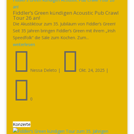
an!
Fiddler’s Green kündigen Acoustic Pub Crawl
Tour 26 an!
Die Akustiktour zum 35. Jubiläum von Fiddler’s Green!
Seit 35 Jahren bringen Fiddler’s Green mit ihrem „Irish
Speedfolk“ die Säle zum Kochen. Zum...
weiterlesen


Nessa Deleto
|
Okt. 24, 2025
|

0
Konzerte