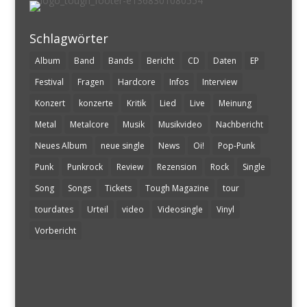
Schlagwörter
Album
Band
Bands
Bericht
CD
Daten
EP
Festival
Fragen
Hardcore
Infos
Interview
Konzert
konzerte
Kritik
Lied
Live
Meinung
Metal
Metalcore
Musik
Musikvideo
Nachbericht
Neues Album
neue single
News
Oi!
Pop-Punk
Punk
Punkrock
Review
Rezension
Rock
Single
Song
Songs
Tickets
Tough Magazine
tour
tourdates
Urteil
video
Videosingle
Vinyl
Vorbericht