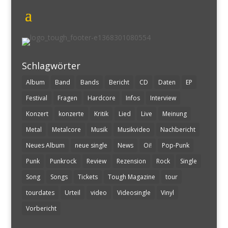
Schlagwörter
Album
Band
Bands
Bericht
CD
Daten
EP
Festival
Fragen
Hardcore
Infos
Interview
Konzert
konzerte
Kritik
Lied
Live
Meinung
Metal
Metalcore
Musik
Musikvideo
Nachbericht
Neues Album
neue single
News
Oi!
Pop-Punk
Punk
Punkrock
Review
Rezension
Rock
Single
Song
Songs
Tickets
Tough Magazine
tour
tourdates
Urteil
video
Videosingle
Vinyl
Vorbericht