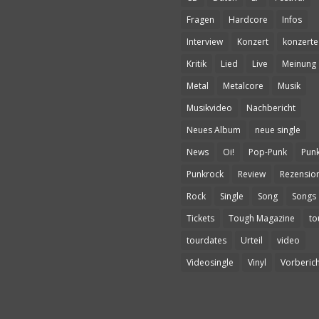
Fragen
Hardcore
Infos
Interview
Konzert
konzerte
Kritik
Lied
Live
Meinung
Metal
Metalcore
Musik
Musikvideo
Nachbericht
Neues Album
neue single
News
Oi!
Pop-Punk
Pun
Punkrock
Review
Rezensio
Rock
Single
Song
Songs
Tickets
Tough Magazine
to
tourdates
Urteil
video
Videosingle
Vinyl
Vorberich