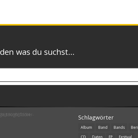
n was du suchst...
Schlagwörter
Album
Band
Bands
Beri
CD
Daten
EP
Festival