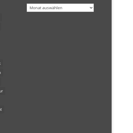
Archiv
k
n
ur
t