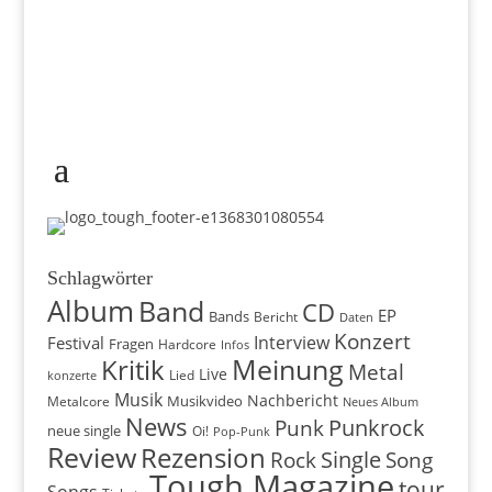
Schlagwörter
Album
Band
CD
EP
Bands
Bericht
Daten
Konzert
Interview
Festival
Fragen
Hardcore
Infos
Meinung
Kritik
Metal
Live
konzerte
Lied
Musik
Nachbericht
Musikvideo
Metalcore
Neues Album
News
Punkrock
Punk
neue single
Oi!
Pop-Punk
Review
Rezension
Rock
Single
Song
Tough Magazine
tour