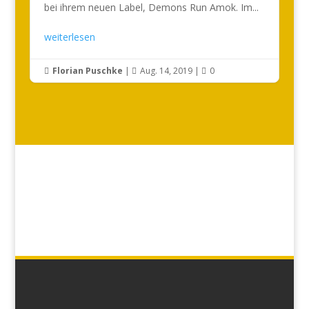
bei ihrem neuen Label, Demons Run Amok. Im...
weiterlesen
Florian Puschke
|
Aug. 14, 2019
|
0


