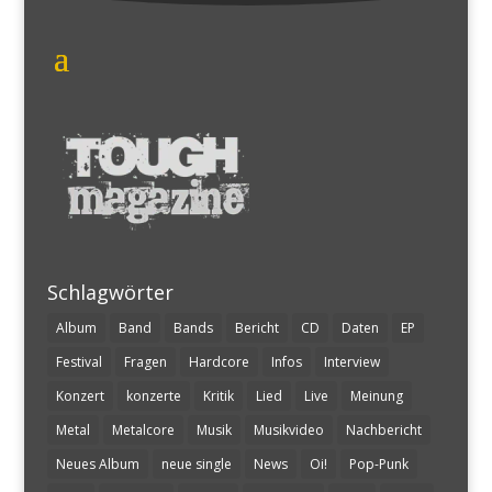
Schlagwörter
Album
Band
Bands
Bericht
CD
Daten
EP
Festival
Fragen
Hardcore
Infos
Interview
Konzert
konzerte
Kritik
Lied
Live
Meinung
Metal
Metalcore
Musik
Musikvideo
Nachbericht
Neues Album
neue single
News
Oi!
Pop-Punk