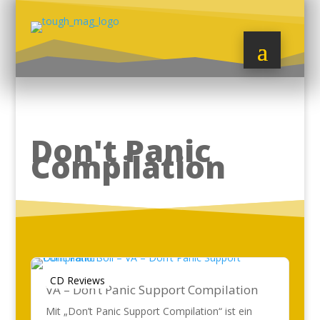
Don't Panic
Compilation
CD Reviews
VA – Don’t Panic Support Compilation
Mit „Don’t Panic Support Compilation“ ist ein