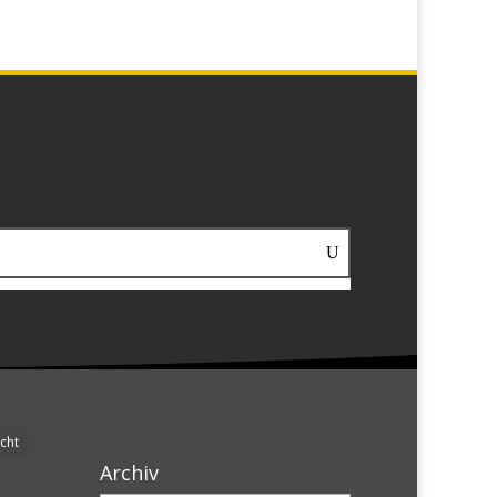
cht
Archiv