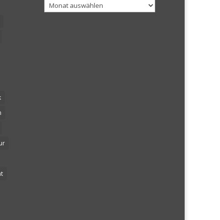
Archiv
k
n
ur
t