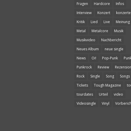
Fragen
Hardcore
Infos
Interview
Konzert
konzerte
Kritik
Lied
Live
Meinung
Metal
Metalcore
Musik
Musikvideo
Nachbericht
Neues Album
neue single
News
Oi!
Pop-Punk
Pun
Punkrock
Review
Rezensio
Rock
Single
Song
Songs
Tickets
Tough Magazine
to
tourdates
Urteil
video
Videosingle
Vinyl
Vorberich