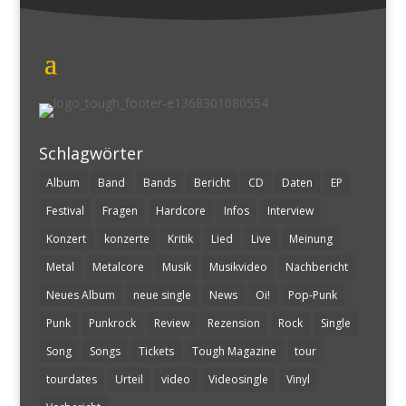
Schlagwörter
Album
Band
Bands
Bericht
CD
Daten
EP
Festival
Fragen
Hardcore
Infos
Interview
Konzert
konzerte
Kritik
Lied
Live
Meinung
Metal
Metalcore
Musik
Musikvideo
Nachbericht
Neues Album
neue single
News
Oi!
Pop-Punk
Punk
Punkrock
Review
Rezension
Rock
Single
Song
Songs
Tickets
Tough Magazine
tour
tourdates
Urteil
video
Videosingle
Vinyl