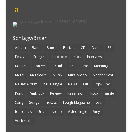
Schlagwörter
Album
Band
Bands
Bericht
CD
Daten
EP
Festival
Fragen
Hardcore
Infos
Interview
Konzert
konzerte
Kritik
Lied
Live
Meinung
Metal
Metalcore
Musik
Musikvideo
Nachbericht
Neues Album
neue single
News
Oi!
Pop-Punk
Punk
Punkrock
Review
Rezension
Rock
Single
Song
Songs
Tickets
Tough Magazine
tour
tourdates
Urteil
video
Videosingle
Vinyl
Vorbericht