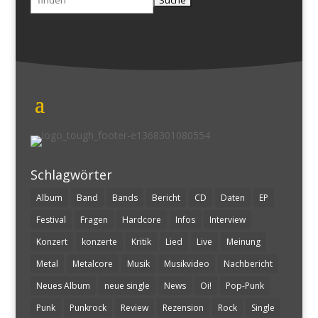
nach:
Schlagwörter
Album
Band
Bands
Bericht
CD
Daten
EP
Festival
Fragen
Hardcore
Infos
Interview
Konzert
konzerte
Kritik
Lied
Live
Meinung
Metal
Metalcore
Musik
Musikvideo
Nachbericht
Neues Album
neue single
News
Oi!
Pop-Punk
Punk
Punkrock
Review
Rezension
Rock
Single