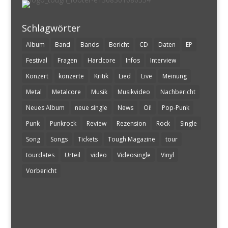
Schlagwörter
Album
Band
Bands
Bericht
CD
Daten
EP
Festival
Fragen
Hardcore
Infos
Interview
Konzert
konzerte
Kritik
Lied
Live
Meinung
Metal
Metalcore
Musik
Musikvideo
Nachbericht
Neues Album
neue single
News
Oi!
Pop-Punk
Punk
Punkrock
Review
Rezension
Rock
Single
Song
Songs
Tickets
Tough Magazine
tour
tourdates
Urteil
video
Videosingle
Vinyl
Vorbericht