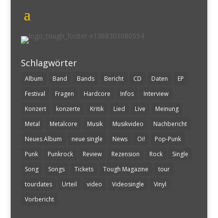
Schlagwörter
Album
Band
Bands
Bericht
CD
Daten
EP
Festival
Fragen
Hardcore
Infos
Interview
Konzert
konzerte
Kritik
Lied
Live
Meinung
Metal
Metalcore
Musik
Musikvideo
Nachbericht
Neues Album
neue single
News
Oi!
Pop-Punk
Punk
Punkrock
Review
Rezension
Rock
Single
Song
Songs
Tickets
Tough Magazine
tour
tourdates
Urteil
video
Videosingle
Vinyl
Vorbericht