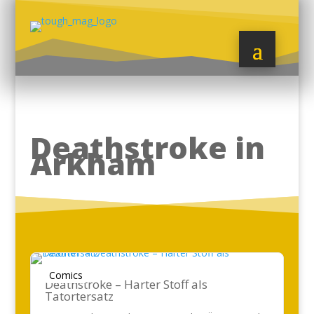
Deathstroke in
Arkham
Comics
Deathstroke – Harter Stoff als
Tatortersatz