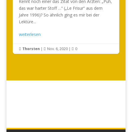
Kennt noch einer das Zitat von den Ärzten: „Puh,
das war harter Stoff …“ („Le Frisur“ aus dem
Jahre 1996)? So ähnlich ging es mir bei der
Lektüre...
weiterlesen
Thorsten
|
Nov. 6, 2020
|
0


