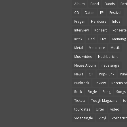
Album
Band
Bands
Beri
CD
Daten
EP
Festival
Fragen
Hardcore
Infos
Interview
Konzert
konzerte
Kritik
Lied
Live
Meinung
Metal
Metalcore
Musik
Musikvideo
Nachbericht
Neues Album
neue single
News
Oi!
Pop-Punk
Pun
Punkrock
Review
Rezensio
Rock
Single
Song
Songs
Tickets
Tough Magazine
to
tourdates
Urteil
video
Videosingle
Vinyl
Vorberich