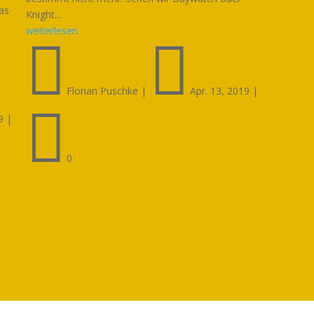
as
Knight...
weiterlesen


Florian Puschke
|
Apr. 13, 2019
|

9
|
0