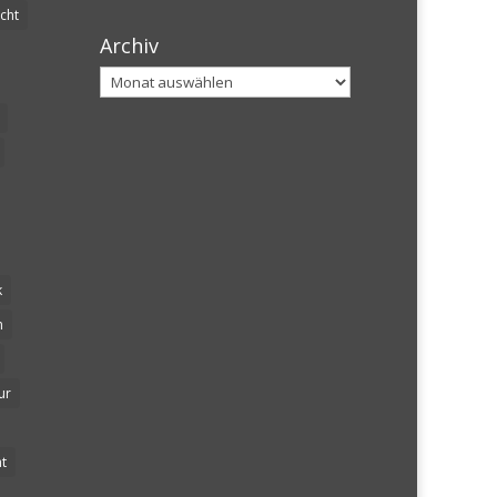
cht
Archiv
Archiv
k
n
ur
t