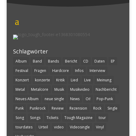
Schlagwörter
Album
Band
Bands
Bericht
CD
Daten
EP
Festival
Fragen
Hardcore
Infos
Interview
Konzert
konzerte
Kritik
Lied
Live
Meinung
Metal
Metalcore
Musik
Musikvideo
Nachbericht
Neues Album
neue single
News
Oi!
Pop-Punk
Punk
Punkrock
Review
Rezension
Rock
Single
Song
Songs
Tickets
Tough Magazine
tour
tourdates
Urteil
video
Videosingle
Vinyl