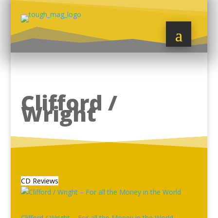
Clifford /
Wright
CD Reviews
Clifford / Wright – For all the Money in the World