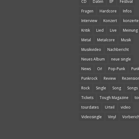
CD
Daten
EP
Festival
Fragen
Hardcore
Infos
Interview
Konzert
konzerte
Kritik
Lied
Live
Meinung
Metal
Metalcore
Musik
Musikvideo
Nachbericht
Neues Album
neue single
News
Oi!
Pop-Punk
Pun
Punkrock
Review
Rezensio
Rock
Single
Song
Songs
Tickets
Tough Magazine
to
tourdates
Urteil
video
Videosingle
Vinyl
Vorberich