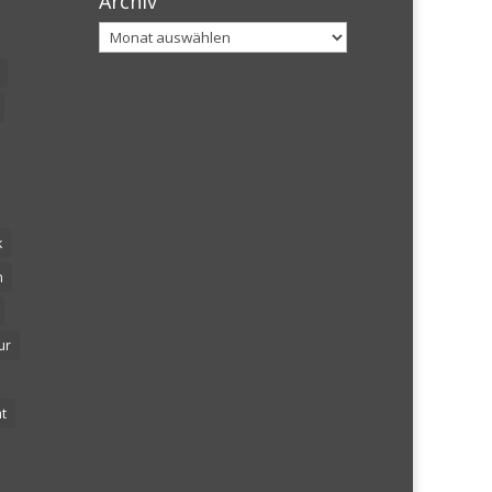
Archiv
Archiv
k
n
ur
t