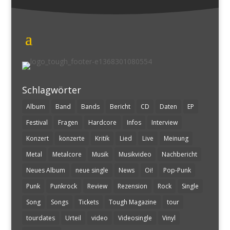
Schlagwörter
Album
Band
Bands
Bericht
CD
Daten
EP
Festival
Fragen
Hardcore
Infos
Interview
Konzert
konzerte
Kritik
Lied
Live
Meinung
Metal
Metalcore
Musik
Musikvideo
Nachbericht
Neues Album
neue single
News
Oi!
Pop-Punk
Punk
Punkrock
Review
Rezension
Rock
Single
Song
Songs
Tickets
Tough Magazine
tour
tourdates
Urteil
video
Videosingle
Vinyl