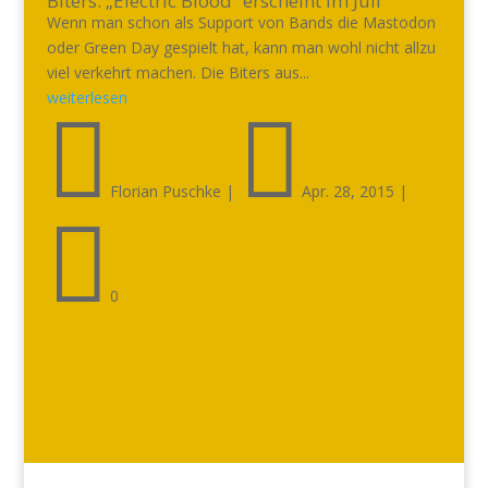
Biters: „Electric Blood“ erscheint im Juli
Wenn man schon als Support von Bands die Mastodon
oder Green Day gespielt hat, kann man wohl nicht allzu
viel verkehrt machen. Die Biters aus...
weiterlesen


Florian Puschke
|
Apr. 28, 2015
|

0