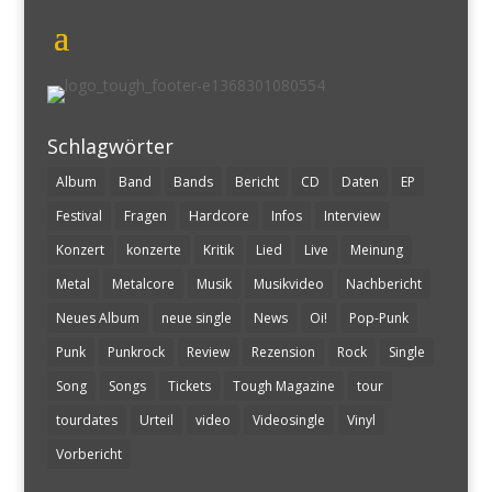
Schlagwörter
Album
Band
Bands
Bericht
CD
Daten
EP
Festival
Fragen
Hardcore
Infos
Interview
Konzert
konzerte
Kritik
Lied
Live
Meinung
Metal
Metalcore
Musik
Musikvideo
Nachbericht
Neues Album
neue single
News
Oi!
Pop-Punk
Punk
Punkrock
Review
Rezension
Rock
Single
Song
Songs
Tickets
Tough Magazine
tour
tourdates
Urteil
video
Videosingle
Vinyl
Vorbericht